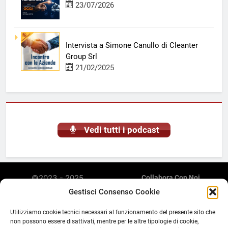
23/07/2026
Intervista a Simone Canullo di Cleanter
Group Srl
21/02/2025
Vedi tutti i podcast
©2023 - 2025
Collabora Con Noi
Radiomarketing è una
Privacy Policy
Gestisci Consenso Cookie
Cookie Policy (UE)
piattaforma web di
Abusi E Violazione Di Copyright
streaming, podcasting,
Utilizziamo cookie tecnici necessari al funzionamento del presente sito che
Discalimer E Note Legali
aggregatore di contenuti e
non possono essere disattivati, mentre per le altre tipologie di cookie,