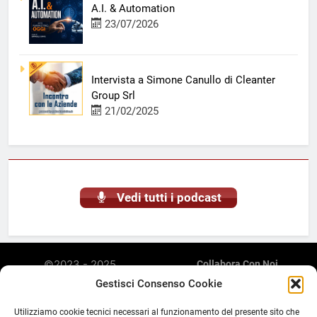
A.I. & Automation
23/07/2026
Intervista a Simone Canullo di Cleanter
Group Srl
21/02/2025
Vedi tutti i podcast
©2023 - 2025
Collabora Con Noi
Radiomarketing è una
Privacy Policy
Gestisci Consenso Cookie
Cookie Policy (UE)
piattaforma web di
Abusi E Violazione Di Copyright
streaming, podcasting,
Utilizziamo cookie tecnici necessari al funzionamento del presente sito che