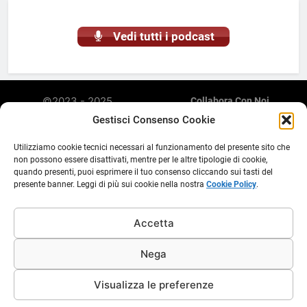
Vedi tutti i podcast
©2023 - 2025
Collabora Con Noi
Radiomarketing è una
Privacy Policy
Gestisci Consenso Cookie
Cookie Policy (UE)
piattaforma web di
Abusi E Violazione Di Copyright
streaming, podcasting,
Utilizziamo cookie tecnici necessari al funzionamento del presente sito che
Discalimer E Note Legali
aggregatore di contenuti e
non possono essere disattivati, mentre per le altre tipologie di cookie,
Inserimento Comunicati
quando presenti, puoi esprimere il tuo consenso cliccando sui tasti del
diffusione comunicati
presente banner. Leggi di più sui cookie nella nostra
Cookie Policy
.
Stampa E Contenuti Su
stampa. Non è una testata
Radiomarketing.it
giornalistica e il suo
aggiornamento non è
Accetta
periodico. Sito gestito in
concessione E.C.R.V. da
Nega
Ass. Modus P.IVA
05096700280
Visualizza le preferenze