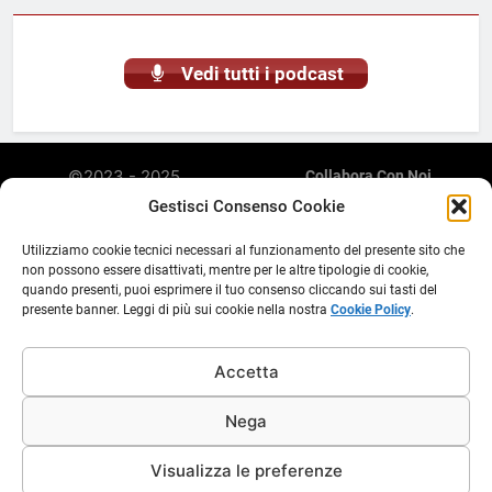
Vedi tutti i podcast
©2023 - 2025
Collabora Con Noi
Radiomarketing è una
Privacy Policy
Gestisci Consenso Cookie
Cookie Policy (UE)
piattaforma web di
Abusi E Violazione Di Copyright
streaming, podcasting,
Utilizziamo cookie tecnici necessari al funzionamento del presente sito che
Discalimer E Note Legali
non possono essere disattivati, mentre per le altre tipologie di cookie,
aggregatore di contenuti e
quando presenti, puoi esprimere il tuo consenso cliccando sui tasti del
Inserimento Comunicati
diffusione comunicati
presente banner. Leggi di più sui cookie nella nostra
Cookie Policy
.
Stampa E Contenuti Su
stampa. Non è una testata
Radiomarketing.it
giornalistica e il suo
aggiornamento non è
Accetta
periodico. Sito gestito in
concessione E.C.R.V. da
Nega
Ass. Modus P.IVA
05096700280
Visualizza le preferenze