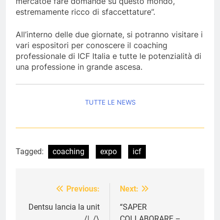
mercatoe fare domande su questo mondo,
estremamente ricco di sfaccettature”.
All’interno delle due giornate, si potranno visitare i
vari espositori per conoscere il coaching
professionale di ICF Italia e tutte le potenzialità di
una professione in grande ascesa.
TUTTE LE NEWS
Tagged:
coaching
expo
icf
Previous:
Next:
Navigazione
articoli
Dentsu lancia la unit
“SAPER
_/|_/\
COLLABORARE –