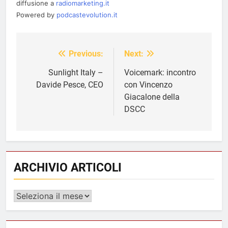
diffusione a
radiomarketing.it
Powered by
podcastevolution.it
Previous:
Next:
Navigazione
articoli
Sunlight Italy –
Voicemark: incontro
Davide Pesce, CEO
con Vincenzo
Giacalone della
DSCC
ARCHIVIO ARTICOLI
ARCHIVIO
ARTICOLI