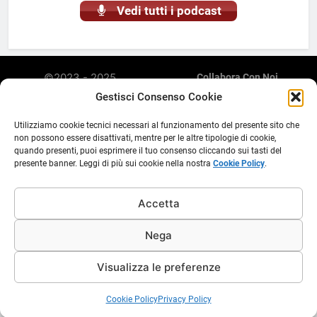
Vedi tutti i podcast
©2023 - 2025
Collabora Con Noi
Radiomarketing è una
Privacy Policy
Gestisci Consenso Cookie
Cookie Policy (UE)
piattaforma web di
Abusi E Violazione Di Copyright
streaming, podcasting,
Utilizziamo cookie tecnici necessari al funzionamento del presente sito che
Discalimer E Note Legali
aggregatore di contenuti e
non possono essere disattivati, mentre per le altre tipologie di cookie,
Inserimento Comunicati
quando presenti, puoi esprimere il tuo consenso cliccando sui tasti del
diffusione comunicati
presente banner. Leggi di più sui cookie nella nostra
Cookie Policy
.
Stampa E Contenuti Su
stampa. Non è una testata
Radiomarketing.it
giornalistica e il suo
aggiornamento non è
Accetta
periodico. Sito gestito in
concessione E.C.R.V. da
Nega
Ass. Modus P.IVA
05096700280
Visualizza le preferenze
Cookie Policy
Privacy Policy